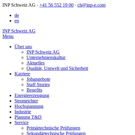
INP Schweiz AG
·
+41 56 552 19 00
·
ch@inp-e.com
de
en
INP Schweiz AG
Menu
Über uns
INP Schweiz AG
Unternehmenskultur
Aktuelles
Qualität, Umwelt und Sicherheit
Karriere
Jobangebote
Staff Stories
Benefits
Energieerzeugung
Stromrichter
Hochspannung
Industrie
Planung T&D
Service
Primärtechnische Prüfungen
Sekundärtechnische Prüfungen