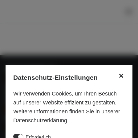
INP SCHWEIZ AG
Datenschutz-Einstellungen
Spinnereistrasse 3
Wir verwenden Cookies, um Ihren Besuch
Postfach 153
5300 Turgi
auf unserer Website effizient zu gestalten.
Google Maps
Weitere Informationen finden Sie in unserer
INP GRUPPE
Datenschutzerklärung.
Hauptsitz: Deutschland
Erforderlich