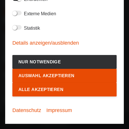
Standorte weltweit
Zu INP-Gruppe
Externe Medien
RECHTLICHES
Statistik
Impressum
Details anzeigen/ausblenden
Haftungsausschluss
Datenschutz
KONTAKT
NUR NOTWENDIGE
Erreiche uns unter:
AUSWAHL AKZEPTIEREN
+41 56 552 19 00
ch@inp-e.com
ALLE AKZEPTIEREN
Datenschutz
Impressum
INP Schweiz AG – All rights reserved.