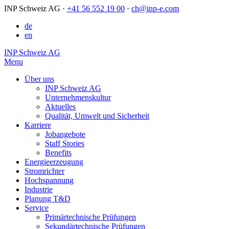
INP Schweiz AG
·
+41 56 552 19 00
·
ch@inp-e.com
de
en
INP Schweiz AG
Menu
Über uns
INP Schweiz AG
Unternehmenskultur
Aktuelles
Qualität, Umwelt und Sicherheit
Karriere
Jobangebote
Staff Stories
Benefits
Energieerzeugung
Stromrichter
Hochspannung
Industrie
Planung T&D
Service
Primärtechnische Prüfungen
Sekundärtechnische Prüfungen