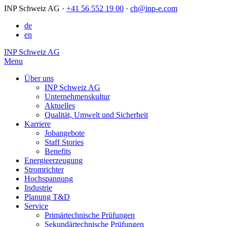
INP Schweiz AG
·
+41 56 552 19 00
·
ch@inp-e.com
de
en
INP Schweiz AG
Menu
Über uns
INP Schweiz AG
Unternehmenskultur
Aktuelles
Qualität, Umwelt und Sicherheit
Karriere
Jobangebote
Staff Stories
Benefits
Energieerzeugung
Stromrichter
Hochspannung
Industrie
Planung T&D
Service
Primärtechnische Prüfungen
Sekundärtechnische Prüfungen