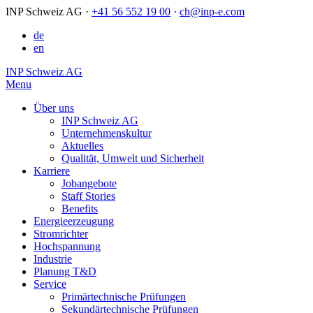
INP Schweiz AG
·
+41 56 552 19 00
·
ch@inp-e.com
de
en
INP Schweiz AG
Menu
Über uns
INP Schweiz AG
Unternehmenskultur
Aktuelles
Qualität, Umwelt und Sicherheit
Karriere
Jobangebote
Staff Stories
Benefits
Energieerzeugung
Stromrichter
Hochspannung
Industrie
Planung T&D
Service
Primärtechnische Prüfungen
Sekundärtechnische Prüfungen