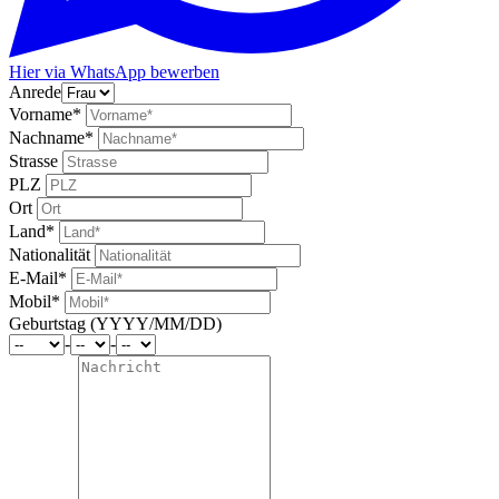
Hier via WhatsApp bewerben
Anrede
Vorname*
Nachname*
Strasse
PLZ
Ort
Land*
Nationalität
E-Mail*
Mobil*
Geburtstag (YYYY/MM/DD)
-
-