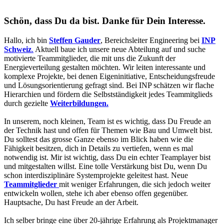
Schön, dass Du da bist. Danke für Dein Interesse.
Hallo, ich bin
Steffen Gauder
, Bereichsleiter Engineering bei
INP
Schweiz
.
Aktuell baue ich unsere neue Abteilung auf und suche
motivierte Teammitglieder, die mit uns die Zukunft der
Energieverteilung gestalten möchten. Wir leiten interessante und
komplexe Projekte, bei denen Eigeninitiative, Entscheidungsfreude
und Lösungsorientierung gefragt sind. Bei INP schätzen wir flache
Hierarchien und fördern die Selbstständigkeit jedes Teammitglieds
durch gezielte
Weiterbildungen.
In unserem, noch kleinen, Team ist es wichtig, dass Du Freude an
der Technik hast und offen für Themen wie Bau und Umwelt bist.
Du solltest das grosse Ganze ebenso im Blick haben wie die
Fähigkeit besitzen, dich in Details zu vertiefen, wenn es mal
notwendig ist. Mir ist wichtig, dass Du ein echter Teamplayer bist
und mitgestalten willst. Eine tolle Verstärkung bist Du, wenn Du
schon interdisziplinäre Systemprojekte geleitest hast. Neue
Teammitglieder
mit weniger Erfahrungen, die sich jedoch weiter
entwickeln wollen, stehe ich aber ebenso offen gegenüber.
Hauptsache, Du hast Freude an der Arbeit.
Ich selber bringe eine über 20-jährige Erfahrung als Projektmanager