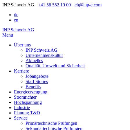
INP Schweiz AG
·
+41 56 552 19 00
·
ch@inp-e.com
de
en
INP Schweiz AG
Menu
Über uns
INP Schweiz AG
Unternehmenskultur
Aktuelles
Qualität, Umwelt und Sicherheit
Karriere
Jobangebote
Staff Stories
Benefits
Energieerzeugung
Stromrichter
Hochspannung
Industrie
Planung T&D
Service
Primärtechnische Prüfungen
Sekundärtechnische Prüfungen